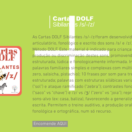
Cartas DOLF
Sibilantes /s/-/z/
As Cartas DOLF Sibilantes /s/-/z/foram desenvolvid
articulatório, fonológico e escrito dos sons /s/ e /z
Método DOLF. Este material é indicado para criança
produção ou discriminação destes sons, promove
estruturada, lúdica e fonologicamente informada. I
palavras familiares simples e complexas com múltip
zero, salsicha, pistachio); 10 frases por som para tre
estruturada; palavras com estruturas silábicas varia
(“sol”) e ataque ramificado (“zebra”); contrastes fon
(“saco” vs “chave”) e /z/ vs /ʒ/ (“zero” vs “joia”); r
sons-alvo (ex: casa, baliza), favorecendo a generali
escrita. Permitem o treino auditivo, a produção ora
fonológica e ortográfica, num só recurso.
Encomende AQUI