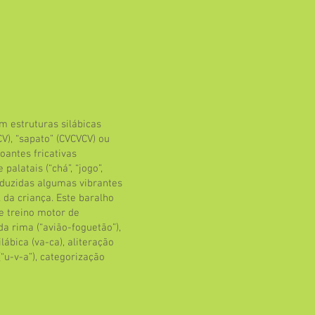
m estruturas silábicas
V), “sapato” (CVCVCV) ou
oantes fricativas
 palatais (“chá”, “jogo”,
oduzidas algumas vibrantes
al da criança. Este baralho
 treino motor de
da rima (“avião-foguetão”),
lábica (va-ca), aliteração
(“u-v-a”), categorização