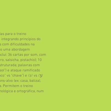
das para o treino
/, integrando princípios do
s com dificuldades na
ndo uma abordagem
nclui: 36 cartas por som, com
o, salsicha, pistachio); 10
estruturada; palavras com
“sol”) e ataque ramificado
aco” vs “chave”) e /z/ vs /ʒ/
ns-alvo (ex: casa, baliza),
ta. Permitem o treino
onológica e ortográfica, num