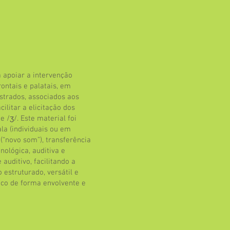
apoiar a intervenção
rontais e palatais, em
lustrados, associados aos
cilitar a elicitação dos
 e /ʒ/. Este material foi
la (individuais ou em
 (“novo som”), transferência
nológica, auditiva e
auditivo, facilitando a
estruturado, versátil e
ico de forma envolvente e