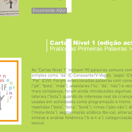
Encomende AQUI
Cartas Nível 1 (edição ac
Pratico as Primeiras Palavras 
As ”Cartas Nível 1” incluem 90 palavras comuns com
simples como “dá” (C-Consoante/V-Vogal), “papa” (CV
“Pai” (CVV). Foram seleccionadas palavras com conso
(“pé”, “bota”, “mãe”), alveolares (“tu”, “dá”, “não”) e v
mais complexas, foram ainda introduzidas algumas f
laterais (“bola”), quando do interesse real da crian
usadas em actividades como programação e treino 
repetidas (“bola”, “bota”, “boné”), rimas (“pão-cão”),
(“mota-bota”), segmentação silábica (bo-ca), aliteraç
síntese e análise fonémica (“b-a-t-a”), categorizaç
lexical.