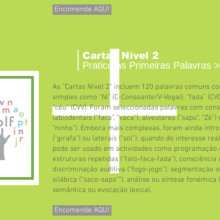
Encomende AQUI
Cartas Nível 2
Pratico as Primeiras Palavras >
As ”Cartas Nível 2” incluem 120 palavras comuns co
simples como “fé” (C-Consoante/V-Vogal), “fada” (CVC
“céu” (CVV). Foram seleccionadas palavras com cons
labiodentais (“faca”, “vaca”), alveolares (“sapo”, “Zé”) e
“ninho”). Embora mais complexas, foram ainda intr
(“girafa”) ou laterais (“sol”), quando do interesse re
pode ser usado em actividades como programação e
estruturas repetidas (“fato-faca-fada”), consciência 
discriminação auditiva (“fogo-jogo”), segmentação si
silábica (“saco-sapo””), análise ou síntese fonémica 
semântica ou evocação lexical.
Encomende AQUI