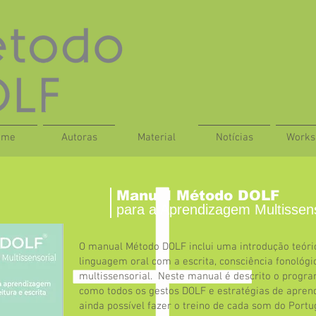
ome
Autoras
Material
Notícias
Works
Manual Método DOLF
para a Aprendizagem Multissens
O manual Método DOLF inclui uma introdução teóri
linguagem oral com a escrita, consciência fonológ
multissensorial. Neste manual é descrito o prog
como todos os gestos DOLF e estratégias de apren
ainda possível fazer o treino de cada som do Port