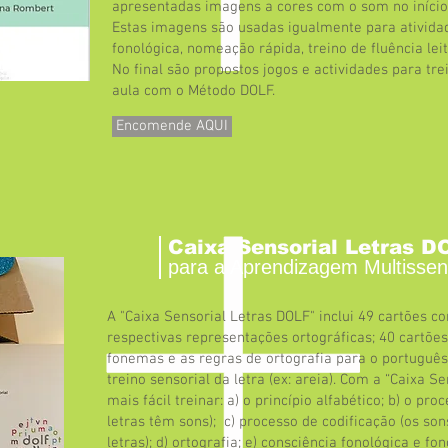
apresentadas imagens a cores com o som no início, 
Estas imagens são usadas igualmente para ativida
fonológica, nomeação rápida, treino de fluência lei
No final são propostos jogos e actividades para tre
aula com o Método DOLF.
Encomende AQUI
Caixa Sensorial Letras 
para a Aprendizagem Multissens
A "Caixa Sensorial Letras DOLF" inclui 49 cartões c
respectivas representações ortográficas; 40 cartões
fonemas e as regras de ortografia para o português
treino sensorial da letra (ex: areia). Com a “Caixa S
mais fácil treinar: a) o princípio alfabético; b) o pr
letras têm sons); c) processo de codificação (os so
letras); d) ortografia; e) consciência fonológica e fon