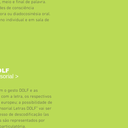
meio e final de palavra.
des de consciência
tora ou diadocosinésia oral.
ino individual e em sala de
DOLF
orial >
om o gesto DOLF e as
 com a letra, os respectivos
 europeu; a possibilidade de
ensorial Letras DOLF” vai ser
ocesso de descodificação (as
ns são representados por
oarticulatória.