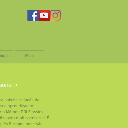
hops
More
orial >
ca sobre a relação da
ica e aprendizagem
rama Método DOLF assim
dizagem multissensorial. É
uguês Europeu onde são