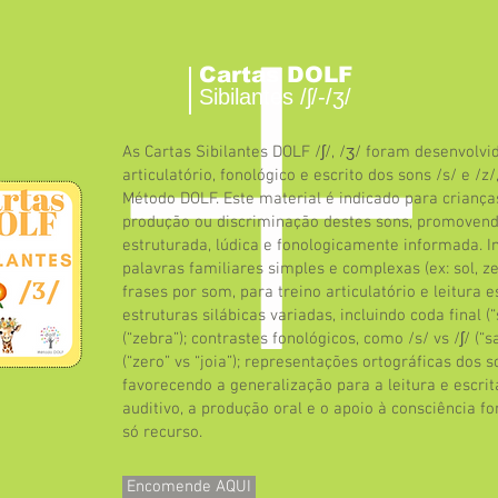
Cartas DOLF
Sibilantes /ʃ/-/ʒ/
As Cartas Sibilantes DOLF /ʃ/, /ʒ/ foram desenvolvi
articulatório, fonológico e escrito dos sons /s/ e /z
Método DOLF. Este material é indicado para criança
produção ou discriminação destes sons, promove
estruturada, lúdica e fonologicamente informada. I
palavras familiares simples e complexas (ex: sol, zer
frases por som, para treino articulatório e leitura 
estruturas silábicas variadas, incluindo coda final (
(“zebra”); contrastes fonológicos, como /s/ vs /ʃ/ (“s
(“zero” vs “joia”); representações ortográficas dos so
favorecendo a generalização para a leitura e escri
auditivo, a produção oral e o apoio à consciência f
só recurso.
Encomende AQUI