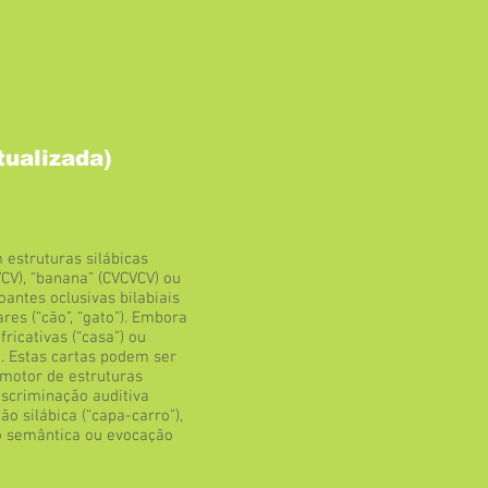
tualizada)
>
 estruturas silábicas
CV), “banana” (CVCVCV) ou
antes oclusivas bilabiais
elares (“cão”, “gato”). Embora
ricativas (“casa”) ou
ça. Estas cartas podem ser
motor de estruturas
 discriminação auditiva
ão silábica (“capa-carro”),
ão semântica ou evocação