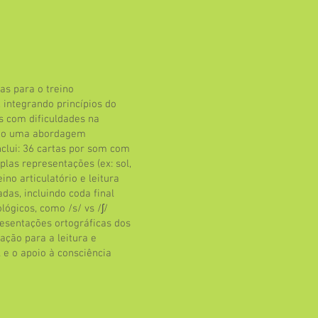
as para o treino
/, integrando princípios do
s com dificuldades na
ndo uma abordagem
nclui: 36 cartas por som com
las representações (ex: sol,
ino articulatório e leitura
das, incluindo coda final
ológicos, como /s/ vs /ʃ/
epresentações ortográficas dos
zação para a leitura e
l e o apoio à consciência