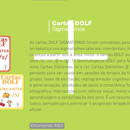
Cartas DOLF
Sigmatismos
As cartas DOLF SIGMATISMOS foram concebidas para 
terapêutica nos sigmatismos laterais, interdentais, f
crianças a partir dos 4 anos. Inclui: 4 Gestos DOLF i
sons /s/, /z/, /ʃ/ e /ʒ/; 12 Onomatopeias DOLF, para fa
sons; Cartas Sibilantes /s/ e /z/; Cartas Sibilantes /ʃ/
pensado para ser usado em: sessões de terapia da fa
grupo); fases de elicitação, reprogramação cognitiva
e generalização; atividades de apoio à consciência fo
ortográfica; intervenções com reforço visual, motor e 
aprendizagem e consolidação dos sons. É um recurso 
lúdico, pensado para potenciar o progresso terapêut
eficaz.​
Encomende AQUI